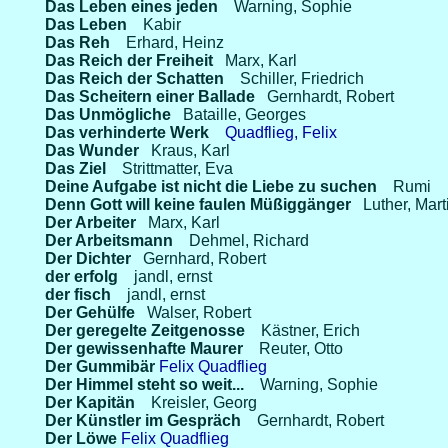
Das Leben eines jeden
Warning, Sophie
Das Leben
Kabir
Das Reh
Erhard, Heinz
Das Reich der Freiheit
Marx, Karl
Das Reich der Schatten
Schiller, Friedrich
Das Scheitern einer Ballade
Gernhardt, Robert
Das Unmögliche
Bataille, Georges
Das verhinderte Werk
Quadflieg, Felix
Das Wunder
Kraus, Karl
Das Ziel
Strittmatter, Eva
Deine Aufgabe ist nicht die Liebe zu suchen
Rumi
Denn Gott will keine faulen Müßiggänger
Luther, Mart
Der Arbeiter
Marx, Karl
Der Arbeitsmann
Dehmel, Richard
Der Dichter
Gernhard, Robert
der erfolg
jandl, ernst
der fisch
jandl, ernst
Der Gehülfe
Walser, Robert
Der geregelte Zeitgenosse
Kästner, Erich
Der gewissenhafte Maurer
Reuter, Otto
Der Gummibär
Felix Quadflieg
Der Himmel steht so weit...
Warning, Sophie
Der Kapitän
Kreisler, Georg
Der Künstler im Gespräch
Gernhardt, Robert
Der Löwe
Felix Quadflieg