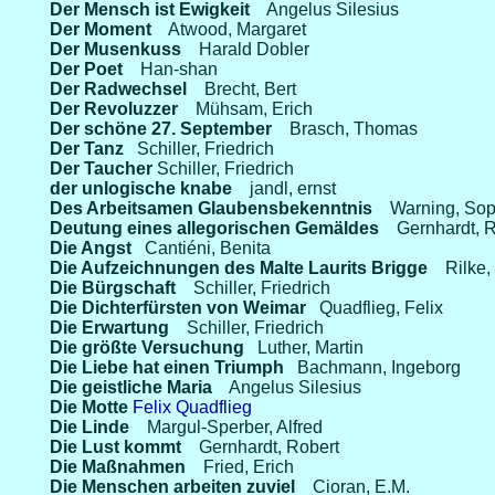
Der Mensch ist Ewigkeit
Angelus Silesius
Der Moment
Atwood, Margaret
Der Musenkuss
Harald Dobler
Der Poet
Han-shan
Der Radwechsel
Brecht, Bert
Der Revoluzzer
Mühsam, Erich
Der schöne 27. September
Brasch, Thomas
Der Tanz
Schiller, Friedrich
Der Taucher
Schiller, Friedrich
der unlogische knabe
jandl, ernst
Des Arbeitsamen Glaubensbekenntnis
Warning, Sop
Deutung eines allegorischen Gemäldes
Gernhardt, 
Die Angst
Cantiéni, Benita
Die Aufzeichnungen des Malte Laurits Brigge
Rilke,
Die Bürgschaft
Schiller, Friedrich
Die Dichterfürsten von Weimar
Quadflieg, Felix
Die Erwartung
Schiller, Friedrich
Die größte Versuchung
Luther, Martin
Die Liebe hat einen Triumph
Bachmann, Ingeborg
Die geistliche Maria
Angelus Silesius
Die Motte
Felix Quadflieg
Die Linde
Margul-Sperber, Alfred
Die Lust kommt
Gernhardt, Robert
Die Maßnahmen
Fried, Erich
Die Menschen arbeiten zuviel
Cioran, E.M.