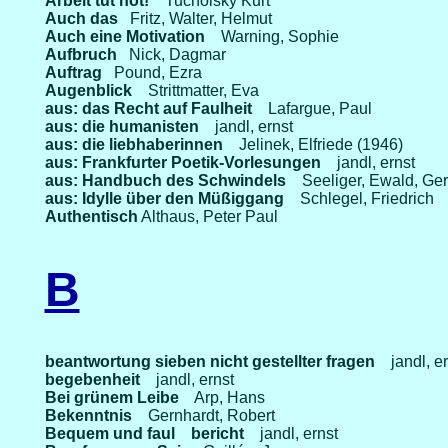
Arbeit tut not!
Tucholsky Kurt
Auch das
Fritz, Walter, Helmut
Auch eine Motivation
Warning, Sophie
Aufbruch
Nick, Dagmar
Auftrag
Pound, Ezra
Augenblick
Strittmatter, Eva
aus: das Recht auf Faulheit
Lafargue, Paul
aus: die humanisten
jandl, ernst
aus: die liebhaberinnen
Jelinek, Elfriede (1946)
aus: Frankfurter Poetik-Vorlesungen
jandl, ernst
aus: Handbuch des Schwindels
Seeliger, Ewald, Ge
aus: Idylle über den Müßiggang
Schlegel, Friedrich
Authentisch
Althaus, Peter Paul
B
beantwortung sieben nicht gestellter fragen
jandl, e
begebenheit
jandl, ernst
Bei grünem Leibe
Arp, Hans
Bekenntnis
Gernhardt, Robert
Bequem und faul
bericht
jandl, ernst