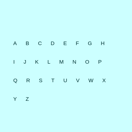
A
B
C
D
E
F
G
H
I
J
K
L
M
N
O
P
Q
R
S
T
U
V
W
X
Y
Z