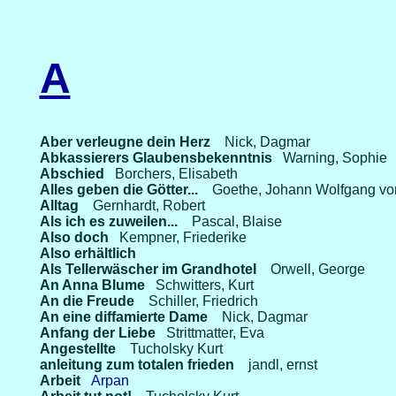
A
Aber verleugne dein Herz
Nick, Dagmar
Abkassierers Glaubensbekenntnis
Warning, Sophie
Abschied
Borchers, Elisabeth
Alles geben die Götter...
Goethe, Johann Wolfgang vo
Alltag
Gernhardt, Robert
Als ich es zuweilen...
Pascal, Blaise
Also doch
Kempner, Friederike
Also erhältlich
Als Tellerwäscher im Grandhotel
Orwell, George
An Anna Blume
Schwitters, Kurt
An die Freude
Schiller, Friedrich
An eine diffamierte Dame
Nick, Dagmar
Anfang der Liebe
Strittmatter, Eva
Angestellte
Tucholsky Kurt
anleitung zum totalen frieden
jandl, ernst
Arbeit
Arpan