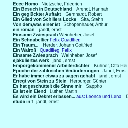
Ecce Homo
Nietzsche, Friedrich
Ein Besuch in Deutschland
Arendt, Hannah
Ein geglückter Auftakt
Gernhardt, Robert
Ein Glied von Schillers Locke
Sita, Stehn
Von dem,was einer ist
Schopenhauer, Arthur
ein roman
jandl, ernst
Einsame Zwiesprach
Weinheber, Josef
Ein Schnabeltier
Felix Quadflieg
Ein Traum...
Herder, Johann Gottfried
Ein Walroß
Quadflieg, Felix
Einsame Zwiesprach
Weinheber, Josef
ejakuliertes werk
jandl, ernst
Emporgekommener Arbeiterdichter
Kühner, Otto Hei
Epoche der zahlreichen Veränderungen
Jandl, Ernst
Er habe immer etwas zu sagen gehabt
jandl, ernst
Erregt von Stein zu Stein
Herburger, Günter
Es hat geschüttelt die Sinne mir
Sappho
Es ist ein Elend
Luther, Martin
Es wird ein Dekret erlassen...
aus: Leonce und Lena
etüde in f
jandl, ernst