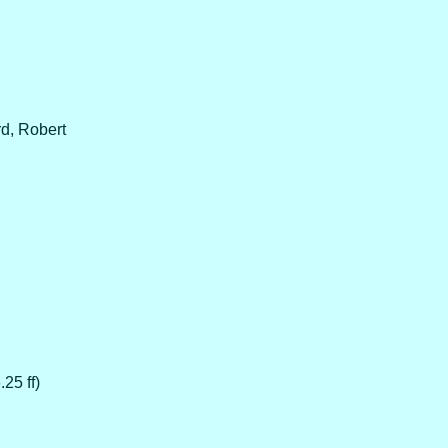
d, Robert
25 ff)