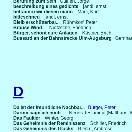
Berufung zum Sein
Guillén, Jorge
beschreibung eines gedichts
jandl, ernst
betrauern wir diesen mann
Marti, Kurt
bitteschneu
jandl, ernst
Bleib erschütterbar...
Rühmkorf, Peter
Brause Wind...
Nietzsche, Friedrich
Bürger, schont eure Anlagen
Kästner, Erich
Bussard an der Bahnstrecke Ulm-Augsburg
Gernhar
D
Da ist der freundliche Nachbar...
Bürger, Peter
Darum sage ich euch...
Neues Testament (Matthäus, 6.
Das Faultier
Winter, Georg
Das Geheimnis der Reminiszenz
Schiller, Friedrich
Das Geheimnis des Glücks
Bierce, Ambrose